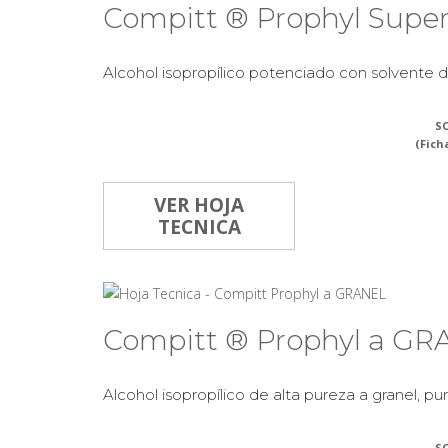
Compitt ® Prophyl Supe
Alcohol isopropílico potenciado con solvente de
SO
(Fich
VER HOJA
TECNICA
Compitt ® Prophyl a G
Alcohol isopropílico de alta pureza a granel, pure
SO