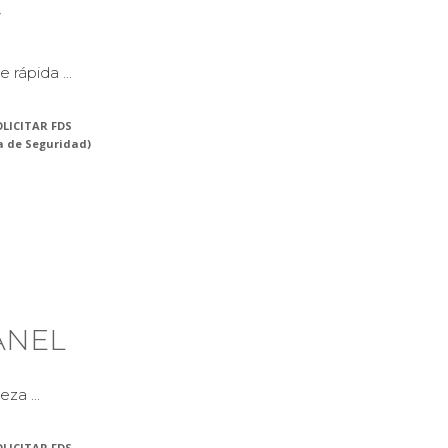
r
 rápida ...
LICITAR FDS
a de Seguridad)
RANEL
za ...
LICITAR FDS