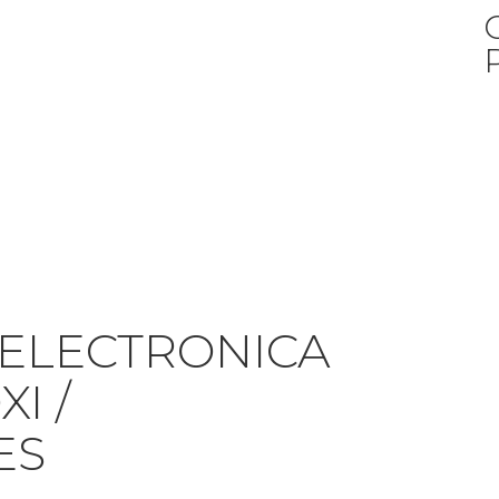
 ELECTRONICA
I /
ES