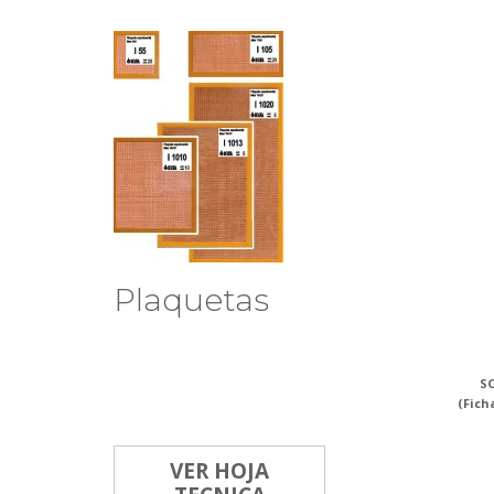
Plaquetas
SO
(Fich
VER HOJA